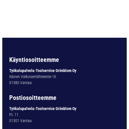
O
R
A
D
I
N
3
3
8
T
Käyntiosoitteemme
Y
P
Työkalupalvelu-Toolservice Grönblom Oy
1
Itäinen Valkoisenlähteentie 16
4
01380 Vantaa
0
-
Postiosoitteemme
0
T
Työkalupalvelu-Toolservice Grönblom Oy
I
PL 11
N
01301 Vantaa
1
1