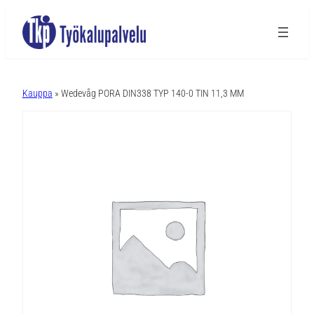
A
l
Kauppa
» Wedevåg PORA DIN338 TYP 140-0 TIN 11,3 MM
t
e
r
n
a
t
i
v
e
: