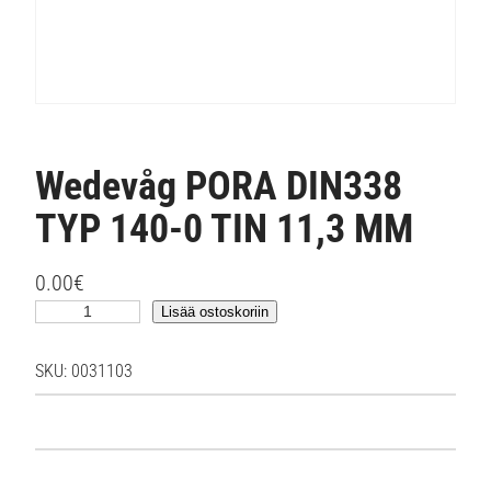
Wedevåg PORA DIN338
TYP 140-0 TIN 11,3 MM
0.00
€
W
Lisää ostoskoriin
e
d
SKU:
0031103
e
v
å
g
P