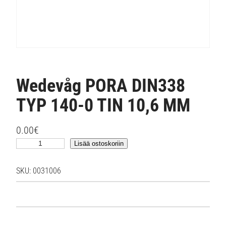
Wedevåg PORA DIN338
TYP 140-0 TIN 10,6 MM
0.00
€
W
Lisää ostoskoriin
e
d
SKU:
0031006
e
v
å
g
P