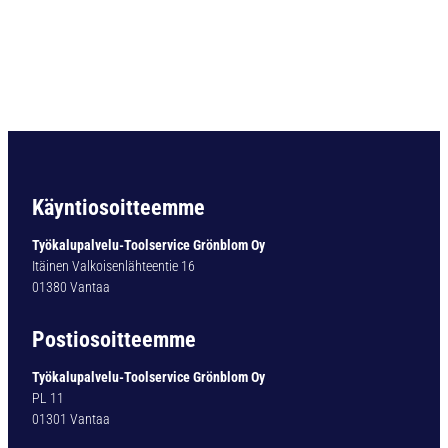
O
R
A
D
I
N
3
3
8
T
Käyntiosoitteemme
Y
P
Työkalupalvelu-Toolservice Grönblom Oy
1
Itäinen Valkoisenlähteentie 16
4
01380 Vantaa
0
-
Postiosoitteemme
0
T
Työkalupalvelu-Toolservice Grönblom Oy
I
PL 11
N
01301 Vantaa
1
0