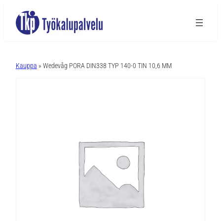
A
l
Kauppa
» Wedevåg PORA DIN338 TYP 140-0 TIN 10,6 MM
t
e
r
n
a
t
i
v
e
: