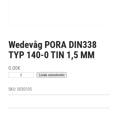
Wedevåg PORA DIN338
TYP 140-0 TIN 1,5 MM
0.00
€
W
Lisää ostoskoriin
e
d
SKU:
0030105
e
v
å
g
P