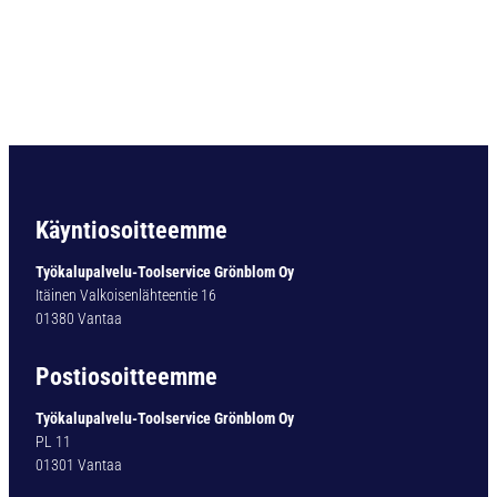
O
R
A
D
I
N
3
3
8
T
Käyntiosoitteemme
Y
P
Työkalupalvelu-Toolservice Grönblom Oy
1
Itäinen Valkoisenlähteentie 16
4
01380 Vantaa
0
-
Postiosoitteemme
0
T
Työkalupalvelu-Toolservice Grönblom Oy
I
PL 11
N
01301 Vantaa
1
,