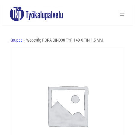
A
l
Kauppa
» Wedevåg PORA DIN338 TYP 140-0 TIN 1,5 MM
t
e
r
n
a
t
i
v
e
: