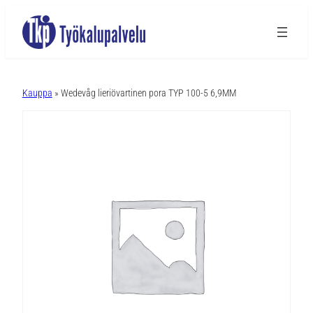
A
l
Kauppa
» Wedevåg lieriövartinen pora TYP 100-5 6,9MM
t
e
r
n
a
t
i
v
e
: