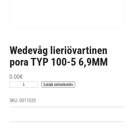
Wedevåg lieriövartinen
pora TYP 100-5 6,9MM
0.00
€
W
Lisää ostoskoriin
e
d
SKU:
0011020
e
v
å
g
l