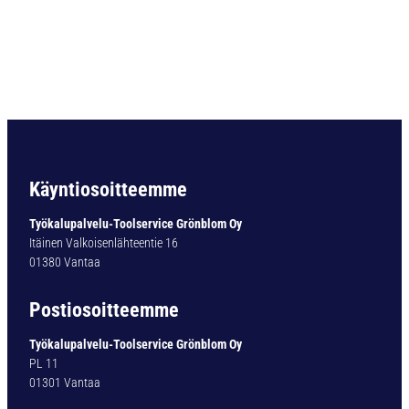
i
e
r
i
ö
v
a
r
t
i
Käyntiosoitteemme
n
e
Työkalupalvelu-Toolservice Grönblom Oy
n
Itäinen Valkoisenlähteentie 16
p
01380 Vantaa
o
r
Postiosoitteemme
a
T
Työkalupalvelu-Toolservice Grönblom Oy
Y
PL 11
P
01301 Vantaa
1
0