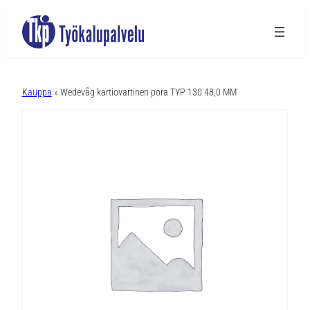
A
l
Kauppa
» Wedevåg kartiovartinen pora TYP 130 48,0 MM
t
e
r
n
a
t
i
v
e
: