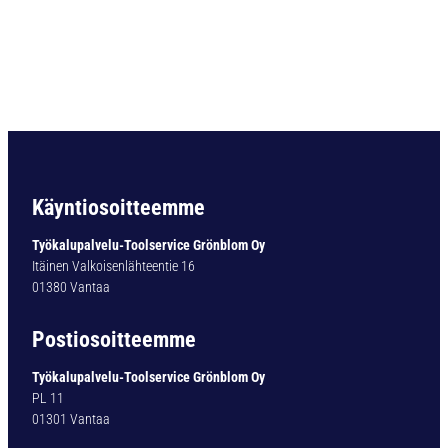
a
r
t
i
o
v
a
r
t
i
Käyntiosoitteemme
n
e
Työkalupalvelu-Toolservice Grönblom Oy
n
Itäinen Valkoisenlähteentie 16
p
01380 Vantaa
o
r
Postiosoitteemme
a
T
Työkalupalvelu-Toolservice Grönblom Oy
Y
PL 11
P
01301 Vantaa
1
3