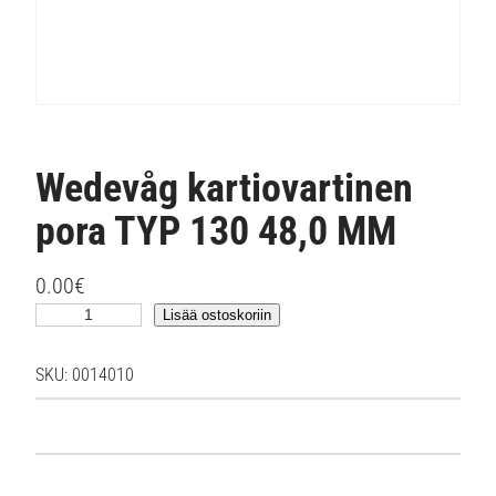
Wedevåg kartiovartinen
pora TYP 130 48,0 MM
0.00
€
W
Lisää ostoskoriin
e
d
SKU:
0014010
e
v
å
g
k