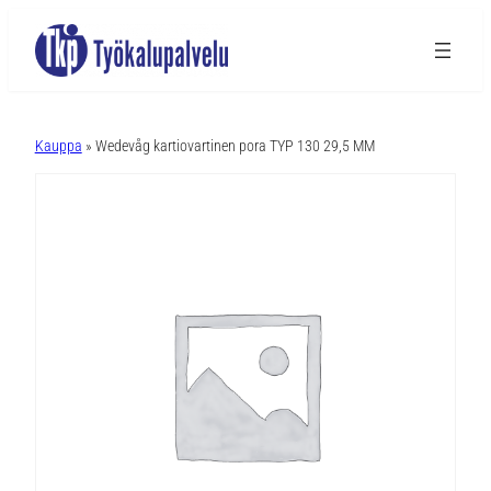
A
l
Kauppa
» Wedevåg kartiovartinen pora TYP 130 29,5 MM
t
e
r
n
a
t
i
v
e
: