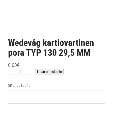
Wedevåg kartiovartinen
pora TYP 130 29,5 MM
0.00
€
W
Lisää ostoskoriin
e
d
SKU:
0013640
e
v
å
g
k