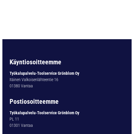
a
r
t
i
o
v
a
r
t
i
Käyntiosoitteemme
n
e
Työkalupalvelu-Toolservice Grönblom Oy
n
Itäinen Valkoisenlähteentie 16
p
01380 Vantaa
o
r
Postiosoitteemme
a
T
Työkalupalvelu-Toolservice Grönblom Oy
Y
PL 11
P
01301 Vantaa
1
3