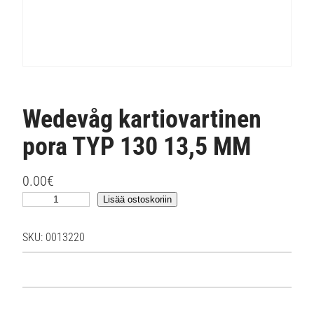
Wedevåg kartiovartinen
pora TYP 130 13,5 MM
0.00
€
W
Lisää ostoskoriin
e
d
SKU:
0013220
e
v
å
g
k