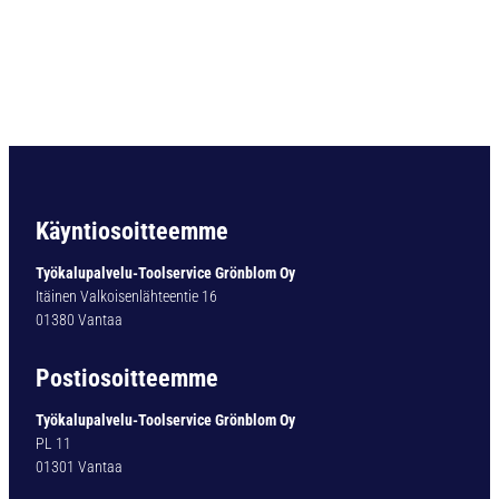
a
r
t
i
o
v
a
r
t
i
Käyntiosoitteemme
n
e
Työkalupalvelu-Toolservice Grönblom Oy
n
Itäinen Valkoisenlähteentie 16
p
01380 Vantaa
o
r
Postiosoitteemme
a
T
Työkalupalvelu-Toolservice Grönblom Oy
Y
PL 11
P
01301 Vantaa
1
3