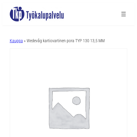
A
l
Kauppa
» Wedevåg kartiovartinen pora TYP 130 13,5 MM
t
e
r
n
a
t
i
v
e
: