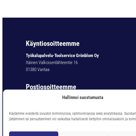
Käyntiosoitteemme
Työkalupalvelu-Toolservice Grönblom Oy
Itäinen Valkoisenlähteentie 16
01380 Vantaa
Postiosoitteemme
Hallinnoi suostumusta
Työkalupalvelu-Toolservice Grönblom Oy
PL 11
01301 Vantaa
Käytämme evästeitä sivuston toiminnoissa, optimoimisessa sekä analytiikassa. Suostu
jättäminen tai peruuttaminen voi vaikuttaa haitallisesti tiettyihin ominaisuuksiin ja toimi