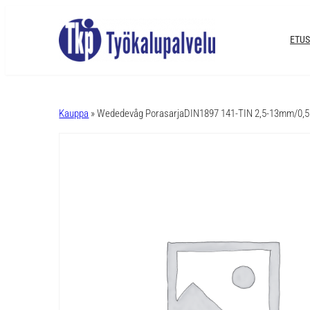
ETUS
A
l
Kauppa
» Wededevåg PorasarjaDIN1897 141-TIN 2,5-13mm/0
t
e
r
n
a
t
i
v
e
: