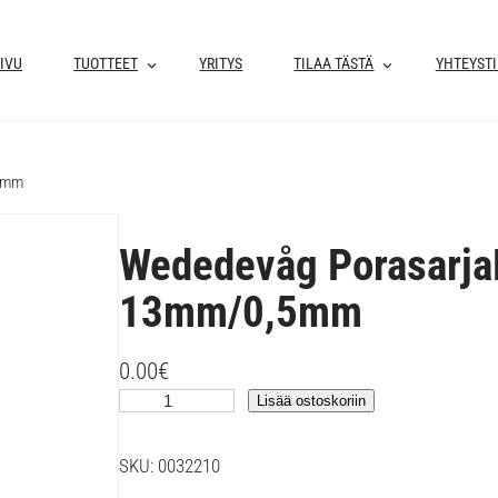
IVU
TUOTTEET
YRITYS
TILAA TÄSTÄ
YHTEYST
,5mm
Wededevåg Porasarja
13mm/0,5mm
0.00
€
W
Lisää ostoskoriin
e
d
SKU:
0032210
e