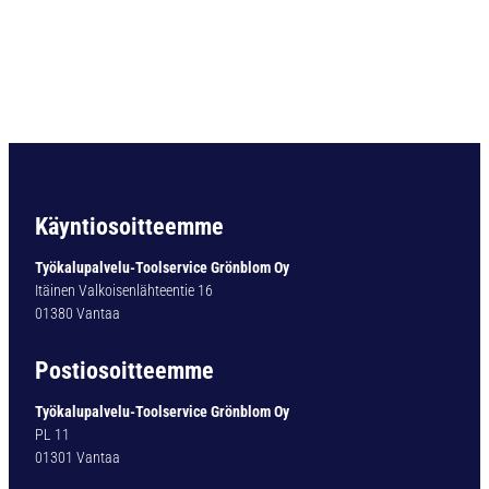
N
D
I
N
3
4
3
1
5
,
Käyntiosoitteemme
0
M
Työkalupalvelu-Toolservice Grönblom Oy
M
Itäinen Valkoisenlähteentie 16
0
01380 Vantaa
5
0
Postiosoitteemme
1
1
Työkalupalvelu-Toolservice Grönblom Oy
0
PL 11
m
01301 Vantaa
ä
ä