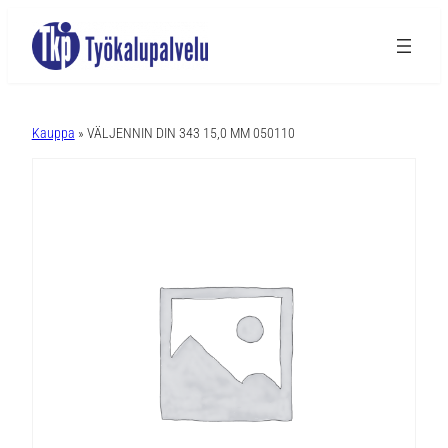
A
l
Kauppa
» VÄLJENNIN DIN 343 15,0 MM 050110
t
e
r
n
a
t
i
v
e
: