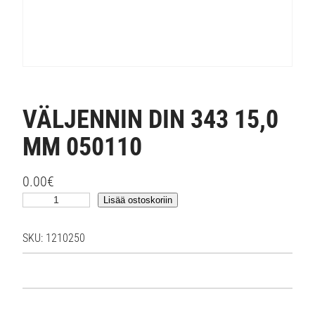
VÄLJENNIN DIN 343 15,0
MM 050110
0.00
€
V
Lisää ostoskoriin
Ä
L
SKU:
1210250
J
E
N
N
I