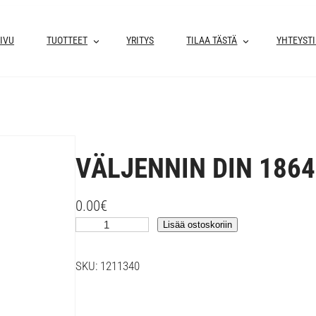
IVU
TUOTTEET
YRITYS
TILAA TÄSTÄ
YHTEYST
VÄLJENNIN DIN 1864
0.00
€
V
Lisää ostoskoriin
Ä
L
SKU:
1211340
J
E
N