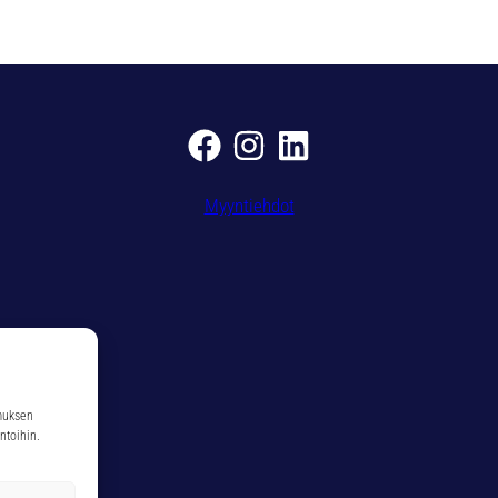
ä
Myyntiehdot
muksen
ntoihin.