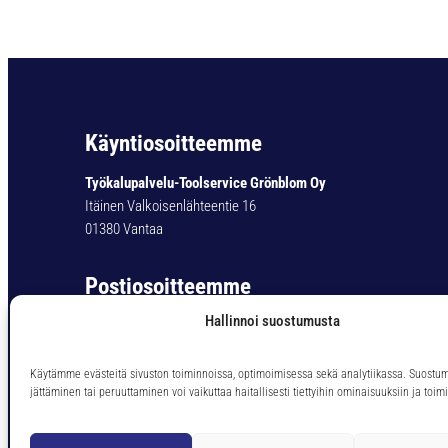
Käyntiosoitteemme
Työkalupalvelu-Toolservice Grönblom Oy
Itäinen Valkoisenlähteentie 16
01380 Vantaa
Postiosoitteemme
Hallinnoi suostumusta
Työkalupalvelu-Toolservice Grönblom Oy
PL 11
01301 Vantaa
Käytämme evästeitä sivuston toiminnoissa, optimoimisessa sekä analytiikassa. Suostu
jättäminen tai peruuttaminen voi vaikuttaa haitallisesti tiettyihin ominaisuuksiin ja toimi