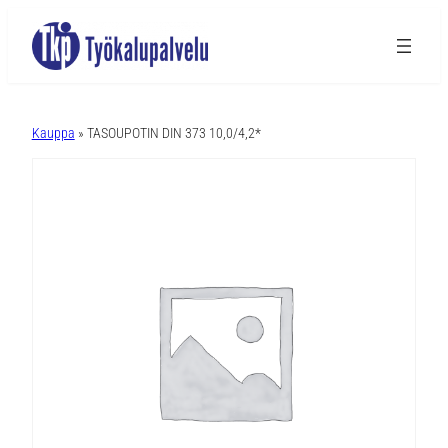
A
l
Kauppa
» TASOUPOTIN DIN 373 10,0/4,2*
t
e
r
n
a
t
i
v
e
: