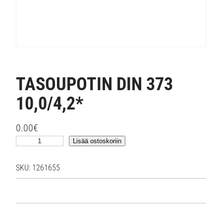
TASOUPOTIN DIN 373
10,0/4,2*
0.00
€
T
Lisää ostoskoriin
A
S
SKU:
1261655
O
U
P
O
T