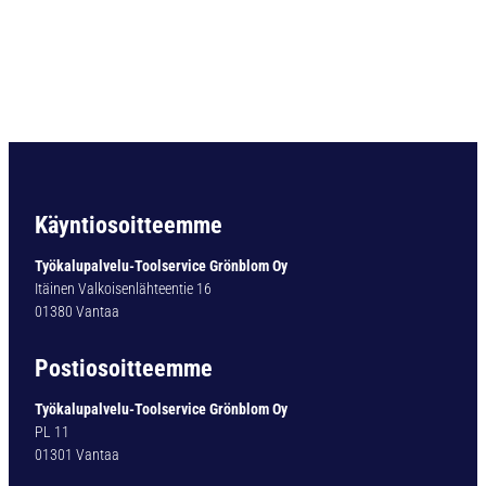
I
N
D
I
N
3
7
3
1
0
Käyntiosoitteemme
,
0
Työkalupalvelu-Toolservice Grönblom Oy
/
Itäinen Valkoisenlähteentie 16
4
01380 Vantaa
,
2
Postiosoitteemme
*
m
Työkalupalvelu-Toolservice Grönblom Oy
ä
PL 11
ä
01301 Vantaa
r
ä