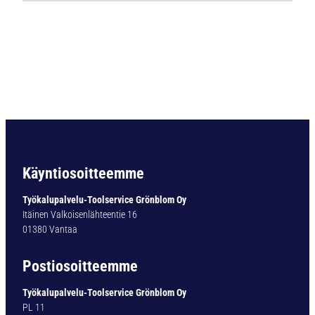
0
0
1
P
o
r
a
v
a
r
s
Käyntiosoitteemme
i
S
Työkalupalvelu-Toolservice Grönblom Oy
u
Itäinen Valkoisenlähteentie 16
p
01380 Vantaa
e
r
Postiosoitteemme
V
-
Työkalupalvelu-Toolservice Grönblom Oy
A
PL 11
P