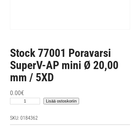
Stock 77001 Poravarsi
SuperV-AP mini Ø 20,00
mm / 5XD
0.00
€
S
Lisää ostoskoriin
t
o
SKU:
0184362
c
k
7
7