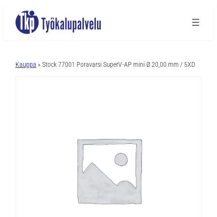
A
l
Kauppa
» Stock 77001 Poravarsi SuperV-AP mini Ø 20,00 mm / 5XD
t
e
r
n
a
t
i
v
e
: