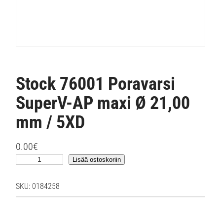
Stock 76001 Poravarsi
SuperV-AP maxi Ø 21,00
mm / 5XD
0.00
€
S
Lisää ostoskoriin
t
o
SKU:
0184258
c
k
7
6