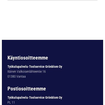
0
0
1
P
o
r
a
v
a
r
s
Käyntiosoitteemme
i
S
Työkalupalvelu-Toolservice Grönblom Oy
u
Itäinen Valkoisenlähteentie 16
p
01380 Vantaa
e
r
Postiosoitteemme
V
-
Työkalupalvelu-Toolservice Grönblom Oy
A
PL 11
P