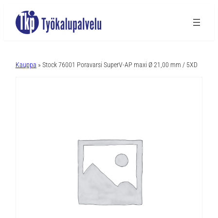
A
l
Kauppa
» Stock 76001 Poravarsi SuperV-AP maxi Ø 21,00 mm / 5XD
t
e
r
n
a
t
i
v
e
: