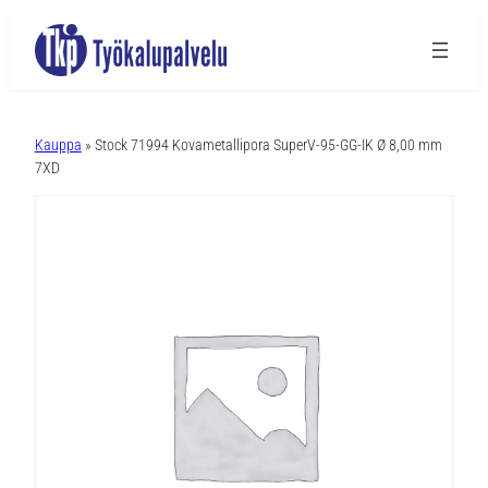
A
l
Kauppa
» Stock 71994 Kovametallipora SuperV-95-GG-IK Ø 8,00 mm
t
7XD
e
r
n
a
t
i
v
e
: