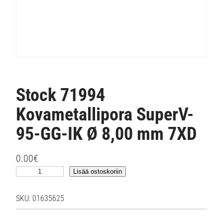
Stock 71994
Kovametallipora SuperV-
95-GG-IK Ø 8,00 mm 7XD
0.00
€
S
Lisää ostoskoriin
t
o
SKU:
01635625
c
k
7