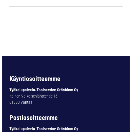
1
9
9
4
K
o
v
a
m
e
t
a
Käyntiosoitteemme
l
l
Työkalupalvelu-Toolservice Grönblom Oy
i
Itäinen Valkoisenlähteentie 16
p
01380 Vantaa
o
r
Postiosoitteemme
a
S
Työkalupalvelu-Toolservice Grönblom Oy
u