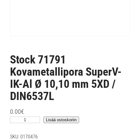
Stock 71791
Kovametallipora SuperV-
IK-Al Ø 10,10 mm 5XD /
DIN6537L
0.00
€
S
Lisää ostoskoriin
t
o
SKU:
0170476
c