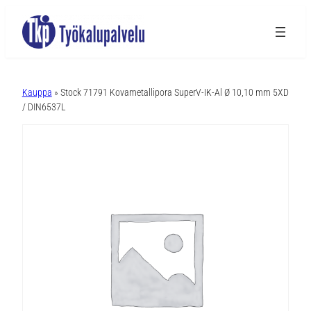
A
l
Kauppa
» Stock 71791 Kovametallipora SuperV-IK-Al Ø 10,10 mm 5XD
t
/ DIN6537L
e
r
n
a
t
i
v
e
: