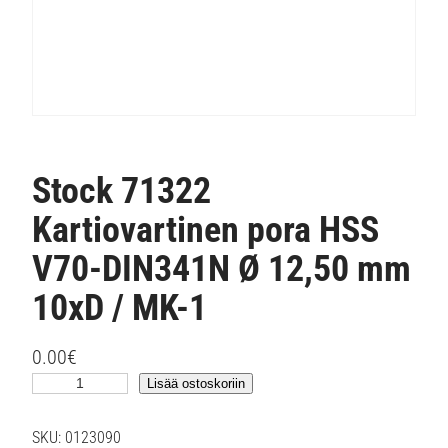
Stock 71322
Kartiovartinen pora HSS
V70-DIN341N Ø 12,50 mm
10xD / MK-1
0.00
€
S
Lisää ostoskoriin
t
o
SKU:
0123090
c