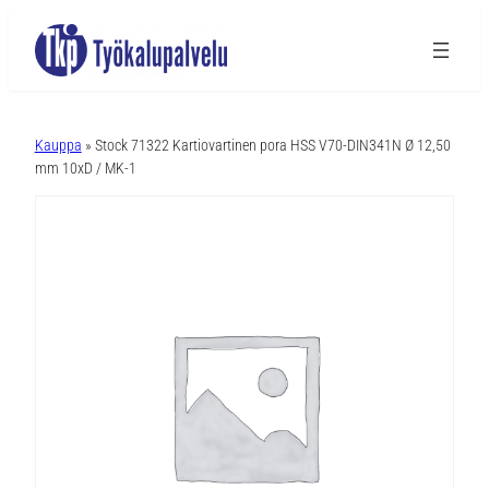
A
l
Kauppa
» Stock 71322 Kartiovartinen pora HSS V70-DIN341N Ø 12,50
t
mm 10xD / MK-1
e
r
n
a
t
i
v
e
: