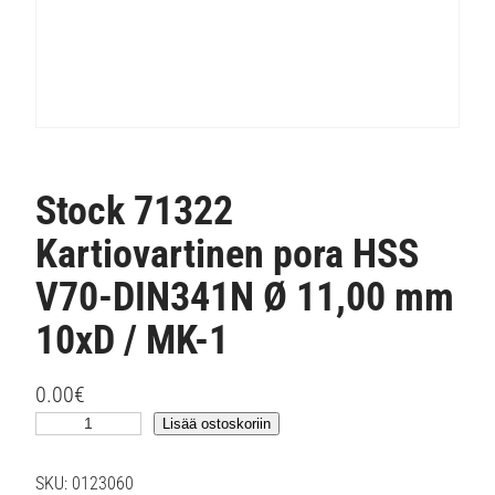
Stock 71322
Kartiovartinen pora HSS
V70-DIN341N Ø 11,00 mm
10xD / MK-1
0.00
€
S
Lisää ostoskoriin
t
o
SKU:
0123060
c