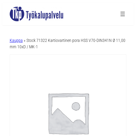
A
l
Kauppa
» Stock 71322 Kartiovartinen pora HSS V70-DIN341N Ø 11,00
t
mm 10xD / MK-1
e
r
n
a
t
i
v
e
: