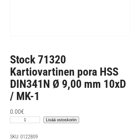
Stock 71320
Kartiovartinen pora HSS
DIN341N Ø 9,00 mm 10xD
/ MK-1
0.00
€
S
Lisää ostoskoriin
t
o
SKU:
0122809
c