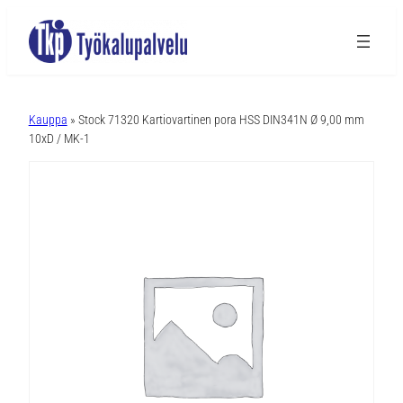
A
l
Kauppa
» Stock 71320 Kartiovartinen pora HSS DIN341N Ø 9,00 mm
t
10xD / MK-1
e
r
n
a
t
i
v
e
: