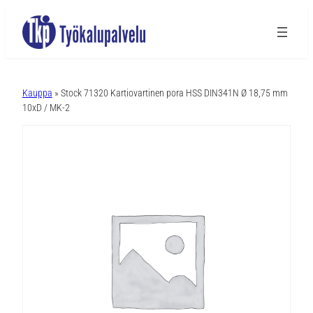
A
l
Kauppa
» Stock 71320 Kartiovartinen pora HSS DIN341N Ø 18,75 mm
t
10xD / MK-2
e
r
n
a
t
i
v
e
: