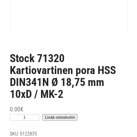
Stock 71320
Kartiovartinen pora HSS
DIN341N Ø 18,75 mm
10xD / MK-2
0.00
€
S
Lisää ostoskoriin
t
o
SKU:
0122835
c