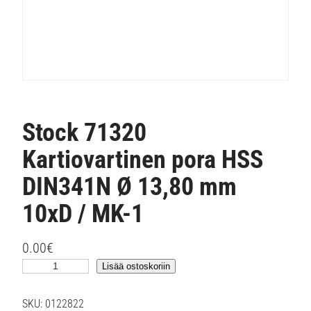
Stock 71320
Kartiovartinen pora HSS
DIN341N Ø 13,80 mm
10xD / MK-1
0.00
€
S
Lisää ostoskoriin
t
o
SKU:
0122822
c