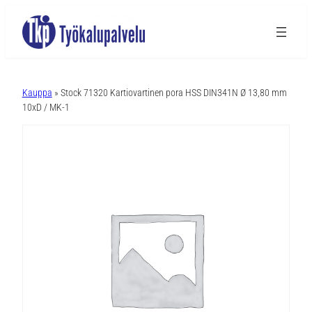
A
l
Kauppa
» Stock 71320 Kartiovartinen pora HSS DIN341N Ø 13,80 mm
t
10xD / MK-1
e
r
n
a
t
i
v
e
: