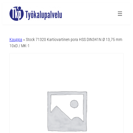
A
l
Kauppa
» Stock 71320 Kartiovartinen pora HSS DIN341N Ø 13,75 mm
t
10xD / MK-1
e
r
n
a
t
i
v
e
: