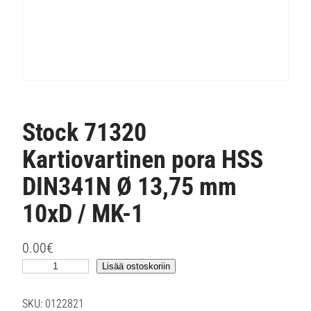
Stock 71320
Kartiovartinen pora HSS
DIN341N Ø 13,75 mm
10xD / MK-1
0.00
€
S
Lisää ostoskoriin
t
o
SKU:
0122821
c