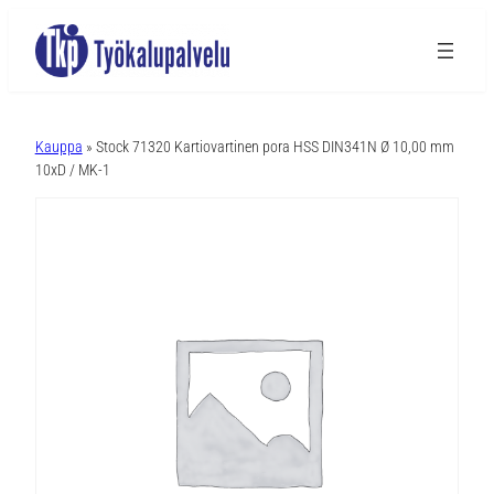
A
l
Kauppa
» Stock 71320 Kartiovartinen pora HSS DIN341N Ø 10,00 mm
t
10xD / MK-1
e
r
n
a
t
i
v
e
: