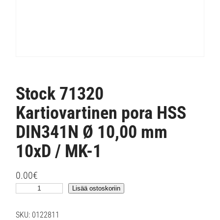
Stock 71320
Kartiovartinen pora HSS
DIN341N Ø 10,00 mm
10xD / MK-1
0.00
€
S
Lisää ostoskoriin
t
o
SKU:
0122811
c