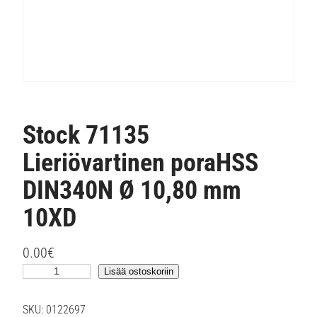
Stock 71135
Lieriövartinen poraHSS
DIN340N Ø 10,80 mm
10XD
0.00
€
S
Lisää ostoskoriin
t
o
SKU:
0122697
c