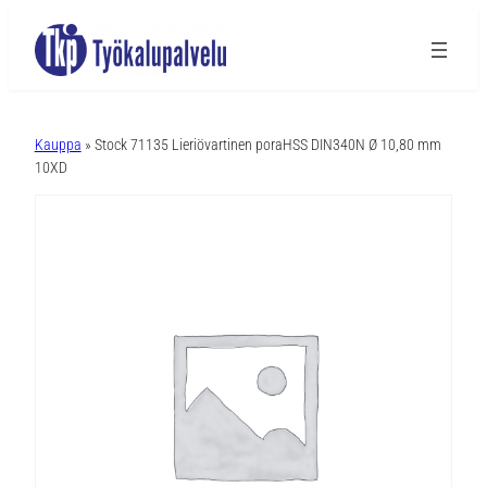
A
l
Kauppa
» Stock 71135 Lieriövartinen poraHSS DIN340N Ø 10,80 mm
t
10XD
e
r
n
a
t
i
v
e
: