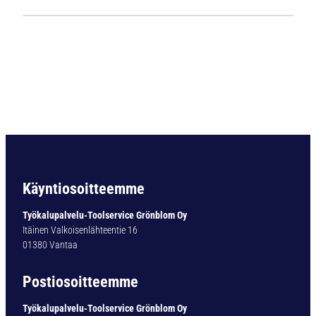
1
1
3
5
L
i
e
r
i
ö
v
a
Käyntiosoitteemme
r
t
Työkalupalvelu-Toolservice Grönblom Oy
i
Itäinen Valkoisenlähteentie 16
n
01380 Vantaa
e
n
Postiosoitteemme
p
o
Työkalupalvelu-Toolservice Grönblom Oy
r