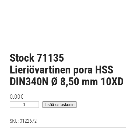
Stock 71135
Lieriövartinen pora HSS
DIN340N Ø 8,50 mm 10XD
0.00
€
S
Lisää ostoskoriin
t
o
SKU:
0122672
c
k
7