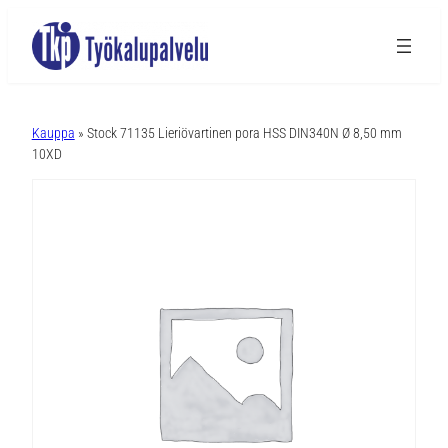
A
l
Kauppa
» Stock 71135 Lieriövartinen pora HSS DIN340N Ø 8,50 mm
t
10XD
e
r
n
a
t
i
v
e
: