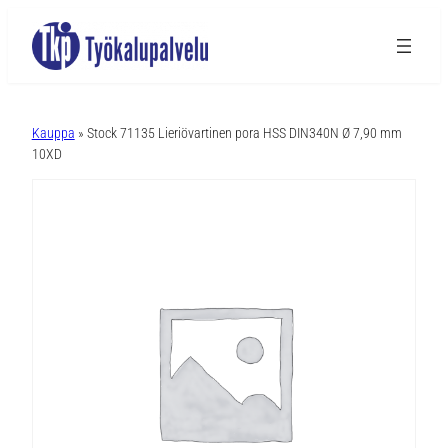
A
l
Kauppa
» Stock 71135 Lieriövartinen pora HSS DIN340N Ø 7,90 mm
t
10XD
e
r
n
a
t
i
v
e
: