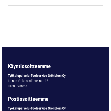
1
1
3
5
L
i
e
r
i
ö
v
a
Käyntiosoitteemme
r
t
Työkalupalvelu-Toolservice Grönblom Oy
i
Itäinen Valkoisenlähteentie 16
n
01380 Vantaa
e
n
Postiosoitteemme
p
o
Työkalupalvelu-Toolservice Grönblom Oy
r