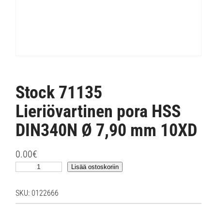
Stock 71135
Lieriövartinen pora HSS
DIN340N Ø 7,90 mm 10XD
0.00
€
S
Lisää ostoskoriin
t
o
SKU:
0122666
c
k
7