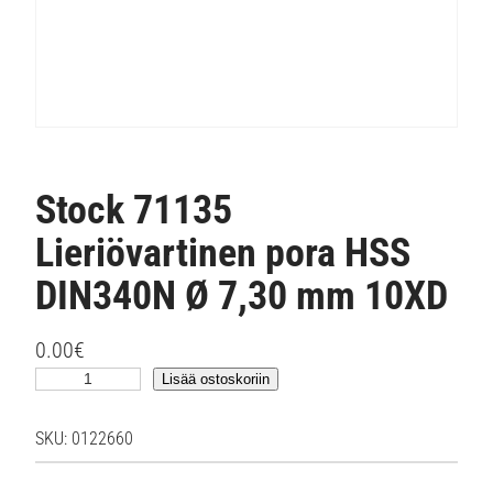
Stock 71135
Lieriövartinen pora HSS
DIN340N Ø 7,30 mm 10XD
0.00
€
S
Lisää ostoskoriin
t
o
SKU:
0122660
c
k
7