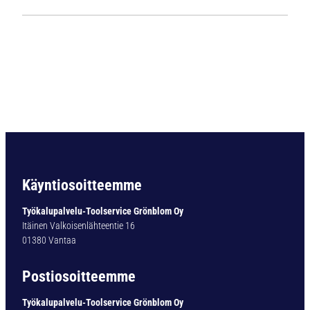
1
1
3
5
L
i
e
r
i
ö
v
a
Käyntiosoitteemme
r
t
Työkalupalvelu-Toolservice Grönblom Oy
i
Itäinen Valkoisenlähteentie 16
n
01380 Vantaa
e
n
Postiosoitteemme
p
o
Työkalupalvelu-Toolservice Grönblom Oy
r