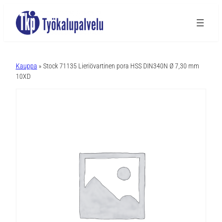
A
l
Kauppa
» Stock 71135 Lieriövartinen pora HSS DIN340N Ø 7,30 mm
t
10XD
e
r
n
a
t
i
v
e
: