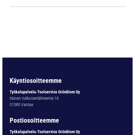
1
1
3
5
L
i
e
r
i
ö
v
a
Käyntiosoitteemme
r
t
Työkalupalvelu-Toolservice Grönblom Oy
i
Itäinen Valkoisenlähteentie 16
n
01380 Vantaa
e
n
Postiosoitteemme
p
o
Työkalupalvelu-Toolservice Grönblom Oy
r