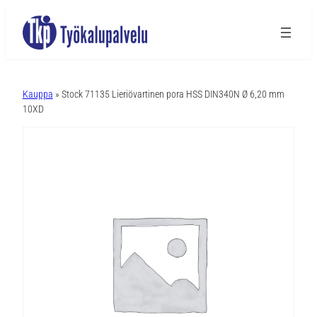
A
l
Kauppa
» Stock 71135 Lieriövartinen pora HSS DIN340N Ø 6,20 mm
t
10XD
e
r
n
a
t
i
v
e
: