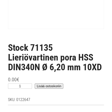
Stock 71135
Lieriövartinen pora HSS
DIN340N Ø 6,20 mm 10XD
0.00
€
S
Lisää ostoskoriin
t
o
SKU:
0122647
c
k
7