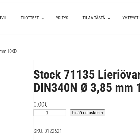
IVU
TUOTTEET
YRITYS
TILAA TÄSTÄ
YHTEYST
5 mm 10XD
Stock 71135 Lieriöva
DIN340N Ø 3,85 mm 
0.00
€
S
Lisää ostoskoriin
t
o
SKU:
0122621
c