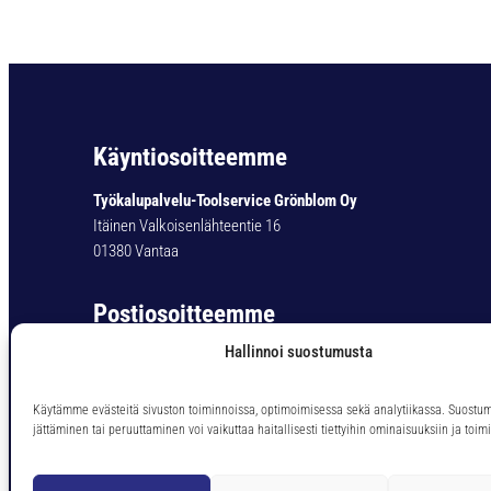
Käyntiosoitteemme
Työkalupalvelu-Toolservice Grönblom Oy
Itäinen Valkoisenlähteentie 16
01380 Vantaa
Postiosoitteemme
Hallinnoi suostumusta
Työkalupalvelu-Toolservice Grönblom Oy
PL 11
01301 Vantaa
Käytämme evästeitä sivuston toiminnoissa, optimoimisessa sekä analytiikassa. Suostu
jättäminen tai peruuttaminen voi vaikuttaa haitallisesti tiettyihin ominaisuuksiin ja toimi