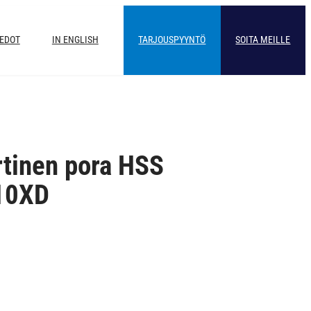
IEDOT
IN ENGLISH
TARJOUSPYYNTÖ
SOITA MEILLE
rtinen pora HSS
10XD