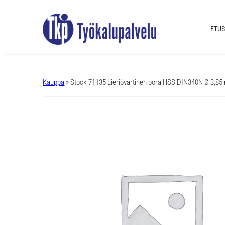
ETUS
A
l
Kauppa
» Stock 71135 Lieriövartinen pora HSS DIN340N Ø 3,8
t
e
r
n
a
t
i
v
e
: