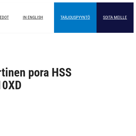
IEDOT
IN ENGLISH
TARJOUSPYYNTÖ
SOITA MEILLE
rtinen pora HSS
10XD