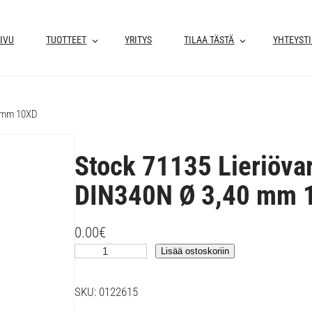
IVU
TUOTTEET
YRITYS
TILAA TÄSTÄ
YHTEYST
0 mm 10XD
Stock 71135 Lieriöva
DIN340N Ø 3,40 mm 
0.00
€
S
Lisää ostoskoriin
t
o
SKU:
0122615
c