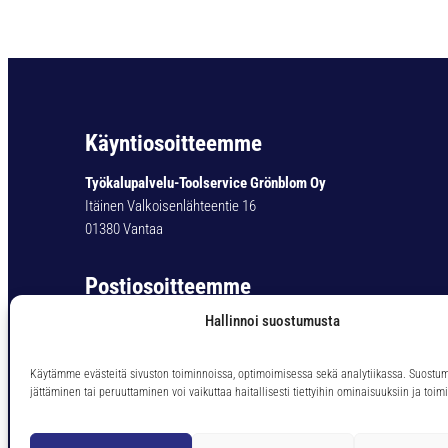
Käyntiosoitteemme
Työkalupalvelu-Toolservice Grönblom Oy
Itäinen Valkoisenlähteentie 16
01380 Vantaa
Postiosoitteemme
Hallinnoi suostumusta
Työkalupalvelu-Toolservice Grönblom Oy
PL 11
01301 Vantaa
Käytämme evästeitä sivuston toiminnoissa, optimoimisessa sekä analytiikassa. Suostu
jättäminen tai peruuttaminen voi vaikuttaa haitallisesti tiettyihin ominaisuuksiin ja toimi