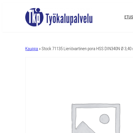
ETUS
A
l
Kauppa
» Stock 71135 Lieriövartinen pora HSS DIN340N Ø 3,4
t
e
r
n
a
t
i
v
e
: