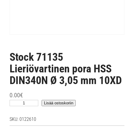
Stock 71135
Lieriövartinen pora HSS
DIN340N Ø 3,05 mm 10XD
0.00
€
S
Lisää ostoskoriin
t
o
SKU:
0122610
c
k
7