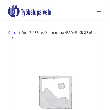
A
l
Kauppa
» Stock 71135 Lieriövartinen pora HSS DIN340N Ø 3,05 mm
t
10XD
e
r
n
a
t
i
v
e
: