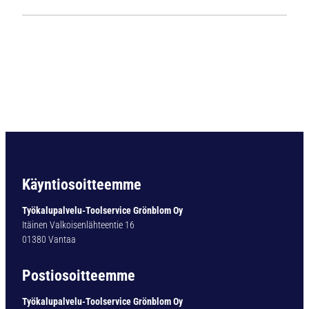
1
1
3
5
L
i
e
r
i
ö
v
a
Käyntiosoitteemme
r
t
Työkalupalvelu-Toolservice Grönblom Oy
i
Itäinen Valkoisenlähteentie 16
n
01380 Vantaa
e
n
Postiosoitteemme
p
o
Työkalupalvelu-Toolservice Grönblom Oy
r