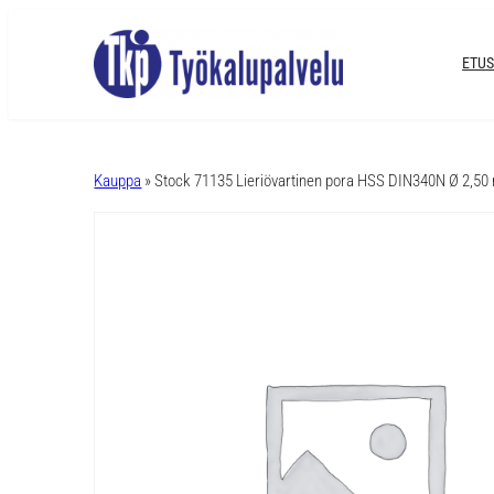
ETUS
A
l
Kauppa
» Stock 71135 Lieriövartinen pora HSS DIN340N Ø 2,5
t
e
r
n
a
t
i
v
e
: