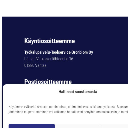
Käyntiosoitteemme
Työkalupalvelu-Toolservice Grönblom Oy
Itäinen Valkoisenlähteentie 16
01380 Vantaa
Postiosoitteemme
Hallinnoi suostumusta
Työkalupalvelu-Toolservice Grönblom Oy
PL 11
01301 Vantaa
Käytämme evästeitä sivuston toiminnoissa, optimoimisessa sekä analytiikassa. Suostu
jättäminen tai peruuttaminen voi vaikuttaa haitallisesti tiettyihin ominaisuuksiin ja toimi