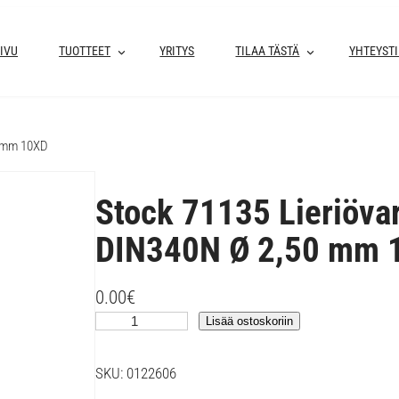
IVU
TUOTTEET
YRITYS
TILAA TÄSTÄ
YHTEYST
0 mm 10XD
Stock 71135 Lieriöva
DIN340N Ø 2,50 mm 
0.00
€
S
Lisää ostoskoriin
t
o
SKU:
0122606
c