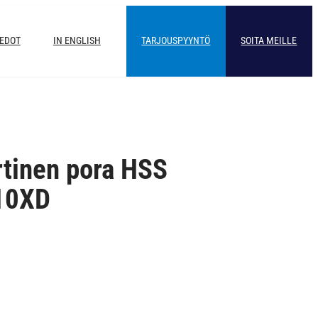
IEDOT
IN ENGLISH
TARJOUSPYYNTÖ
SOITA MEILLE
rtinen pora HSS
10XD