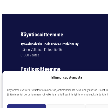
Käyntiosoitteemme
Työkalupalvelu-Toolservice Grönblom Oy
Itäinen Valkoisenlähteentie 16
01380 Vantaa
Postiosoitteemme
Hallinnoi suostumusta
Työkalupalvelu-Toolservice Grönblom Oy
PL 11
01301 Vantaa
Käytämme evästeitä sivuston toiminnoissa, optimoimisessa sekä analytiikassa. Suostu
jättäminen tai peruuttaminen voi vaikuttaa haitallisesti tiettyihin ominaisuuksiin ja toimi