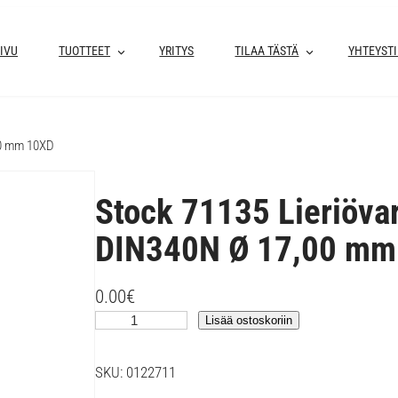
IVU
TUOTTEET
YRITYS
TILAA TÄSTÄ
YHTEYST
00 mm 10XD
Stock 71135 Lieriöva
DIN340N Ø 17,00 mm
0.00
€
S
Lisää ostoskoriin
t
o
SKU:
0122711
c