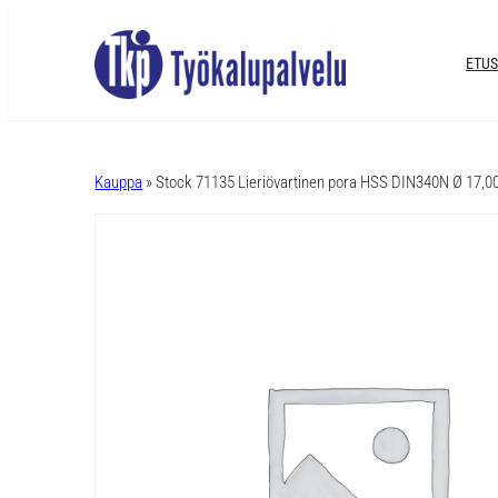
ETUS
A
l
Kauppa
» Stock 71135 Lieriövartinen pora HSS DIN340N Ø 17,
t
e
r
n
a
t
i
v
e
: