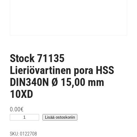
Stock 71135
Lieriövartinen pora HSS
DIN340N Ø 15,00 mm
10XD
0.00
€
S
Lisää ostoskoriin
t
o
SKU:
0122708
c