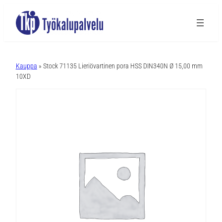
A
l
Kauppa
» Stock 71135 Lieriövartinen pora HSS DIN340N Ø 15,00 mm
t
10XD
e
r
n
a
t
i
v
e
: