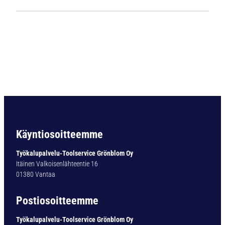
1
1
2
4
L
i
e
r
i
ö
v
a
Käyntiosoitteemme
r
t
Työkalupalvelu-Toolservice Grönblom Oy
i
Itäinen Valkoisenlähteentie 16
n
01380 Vantaa
e
n
Postiosoitteemme
p
o
Työkalupalvelu-Toolservice Grönblom Oy
r