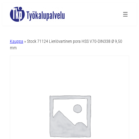
A
l
Kauppa
» Stock 71124 Lieriövartinen pora HSS V70-DIN338 Ø 9,50
t
mm
e
r
n
a
t
i
v
e
: