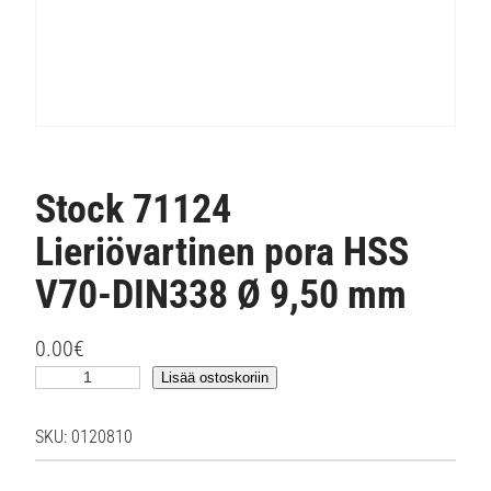
Stock 71124
Lieriövartinen pora HSS
V70-DIN338 Ø 9,50 mm
0.00
€
S
Lisää ostoskoriin
t
o
SKU:
0120810
c
k
7