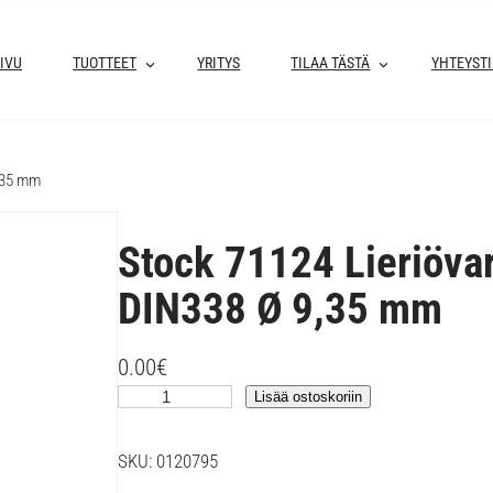
IVU
TUOTTEET
YRITYS
TILAA TÄSTÄ
YHTEYST
9,35 mm
Stock 71124 Lieriöva
DIN338 Ø 9,35 mm
0.00
€
S
Lisää ostoskoriin
t
o
SKU:
0120795
c