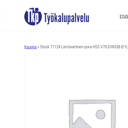
ETUS
A
l
Kauppa
» Stock 71124 Lieriövartinen pora HSS V70-DIN338 Ø 
t
e
r
n
a
t
i
v
e
: