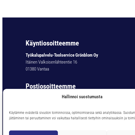
Käyntiosoitteemme
Työkalupalvelu-Toolservice Grönblom Oy
Itäinen Valkoisenlähteentie 16
01380 Vantaa
Postiosoitteemme
Hallinnoi suostumusta
Työkalupalvelu-Toolservice Grönblom Oy
PL 11
01301 Vantaa
Käytämme evästeitä sivuston toiminnoissa, optimoimisessa sekä analytiikassa. Suostu
jättäminen tai peruuttaminen voi vaikuttaa haitallisesti tiettyihin ominaisuuksiin ja toimi