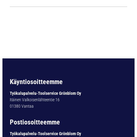
1
1
2
4
L
i
e
r
i
ö
v
a
Käyntiosoitteemme
r
t
Työkalupalvelu-Toolservice Grönblom Oy
i
Itäinen Valkoisenlähteentie 16
n
01380 Vantaa
e
n
Postiosoitteemme
p
o
Työkalupalvelu-Toolservice Grönblom Oy
r