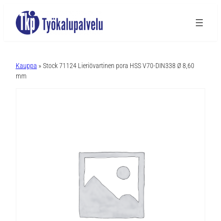
A
l
Kauppa
» Stock 71124 Lieriövartinen pora HSS V70-DIN338 Ø 8,60
t
mm
e
r
n
a
t
i
v
e
: