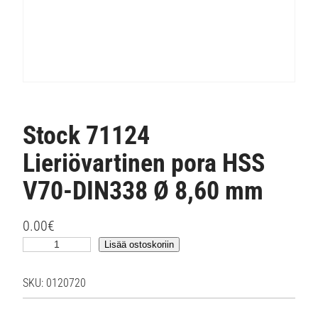
Stock 71124
Lieriövartinen pora HSS
V70-DIN338 Ø 8,60 mm
0.00
€
S
Lisää ostoskoriin
t
o
SKU:
0120720
c
k
7