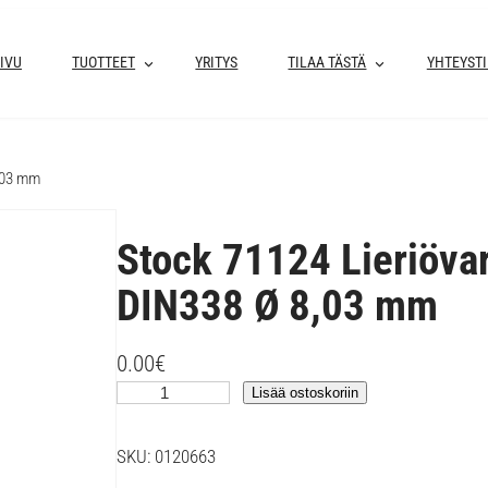
IVU
TUOTTEET
YRITYS
TILAA TÄSTÄ
YHTEYST
8,03 mm
Stock 71124 Lieriöva
DIN338 Ø 8,03 mm
0.00
€
S
Lisää ostoskoriin
t
o
SKU:
0120663
c