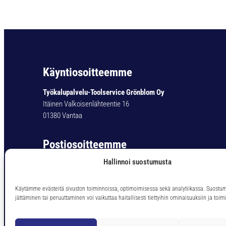
Käyntiosoitteemme
Työkalupalvelu-Toolservice Grönblom Oy
Itäinen Valkoisenlähteentie 16
01380 Vantaa
Postiosoitteemme
Hallinnoi suostumusta
Työkalupalvelu-Toolservice Grönblom Oy
PL 11
01301 Vantaa
Käytämme evästeitä sivuston toiminnoissa, optimoimisessa sekä analytiikassa. Suostu
jättäminen tai peruuttaminen voi vaikuttaa haitallisesti tiettyihin ominaisuuksiin ja toimi