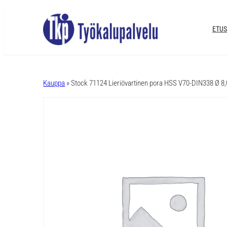
ETUS
A
l
Kauppa
» Stock 71124 Lieriövartinen pora HSS V70-DIN338 Ø 
t
e
r
n
a
t
i
v
e
: