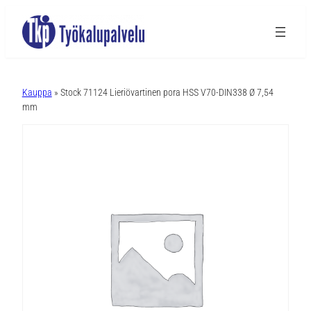
A
l
Kauppa
» Stock 71124 Lieriövartinen pora HSS V70-DIN338 Ø 7,54
t
mm
e
r
n
a
t
i
v
e
: