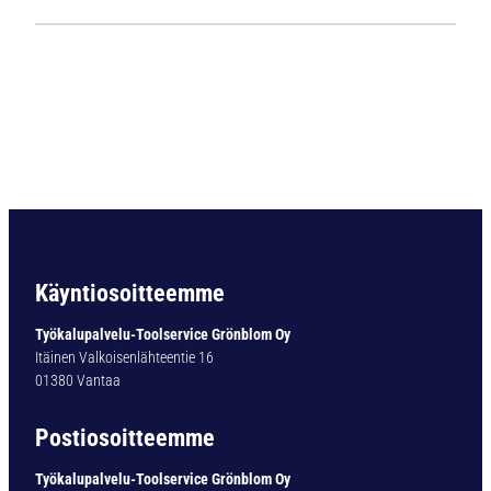
1
1
2
4
L
i
e
r
i
ö
v
a
Käyntiosoitteemme
r
t
Työkalupalvelu-Toolservice Grönblom Oy
i
Itäinen Valkoisenlähteentie 16
n
01380 Vantaa
e
n
Postiosoitteemme
p
o
Työkalupalvelu-Toolservice Grönblom Oy
r