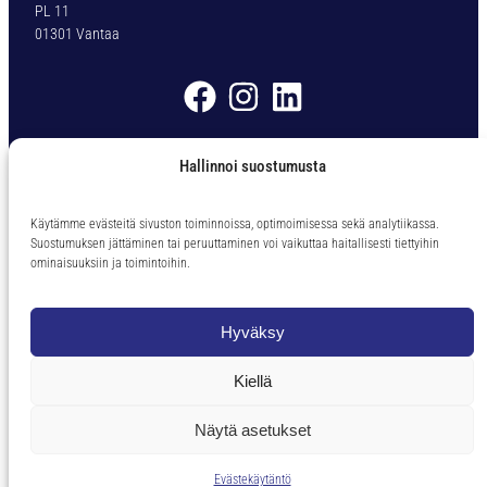
PL 11
a
01301 Vantaa
H
S
S
V
7
Myyntiehdot
0
Hallinnoi suostumusta
-
D
Ota yhteyttä
I
Käytämme evästeitä sivuston toiminnoissa, optimoimisessa sekä analytiikassa.
N
Suostumuksen jättäminen tai peruuttaminen voi vaikuttaa haitallisesti tiettyihin
Puh. 09 – 838 62 60
ominaisuuksiin ja toimintoihin.
3
tkp@tkp-toolservice.fi
3
8
Palvelemme Ma-Pe klo 08-16
Hyväksy
Ø
(Noutomyynti suljetaan klo. 15.45)
7
Kiellä
,
5
4
Näytä asetukset
Toteutus ja ylläpito
MMD Networks
m
m
Evästekäytäntö