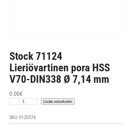
Stock 71124
Lieriövartinen pora HSS
V70-DIN338 Ø 7,14 mm
0.00
€
S
Lisää ostoskoriin
t
o
SKU:
0120574
c
k
7