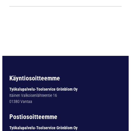
1
1
2
4
L
i
e
r
i
ö
v
a
Käyntiosoitteemme
r
t
Työkalupalvelu-Toolservice Grönblom Oy
i
Itäinen Valkoisenlähteentie 16
n
01380 Vantaa
e
n
Postiosoitteemme
p
o
Työkalupalvelu-Toolservice Grönblom Oy
r