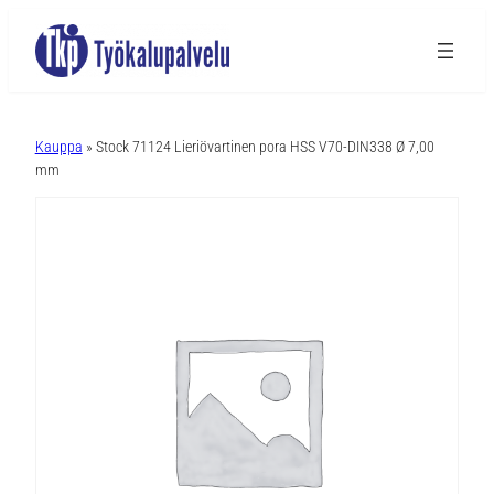
A
l
Kauppa
» Stock 71124 Lieriövartinen pora HSS V70-DIN338 Ø 7,00
t
mm
e
r
n
a
t
i
v
e
: