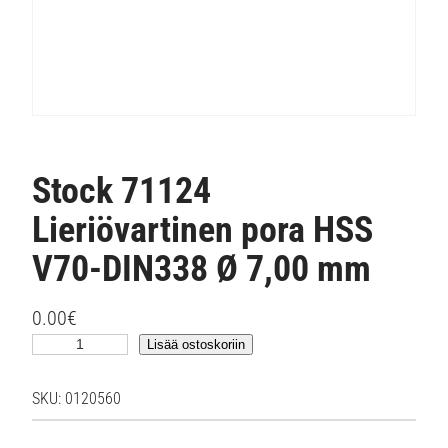
Stock 71124
Lieriövartinen pora HSS
V70-DIN338 Ø 7,00 mm
0.00
€
S
Lisää ostoskoriin
t
o
SKU:
0120560
c
k
7