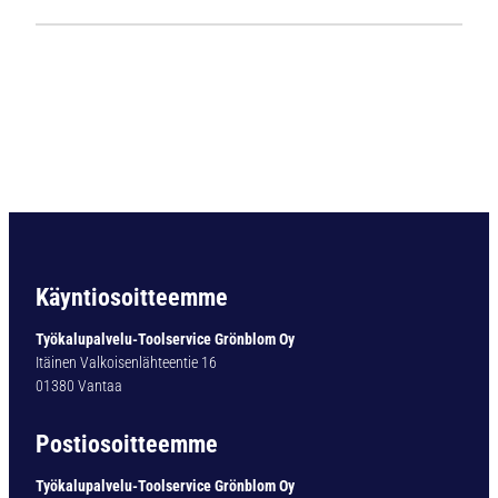
1
1
2
4
L
i
e
r
i
ö
v
a
Käyntiosoitteemme
r
t
Työkalupalvelu-Toolservice Grönblom Oy
i
Itäinen Valkoisenlähteentie 16
n
01380 Vantaa
e
n
Postiosoitteemme
p
o
Työkalupalvelu-Toolservice Grönblom Oy
r