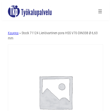
A
l
Kauppa
» Stock 71124 Lieriövartinen pora HSS V70-DIN338 Ø 6,63
t
mm
e
r
n
a
t
i
v
e
: