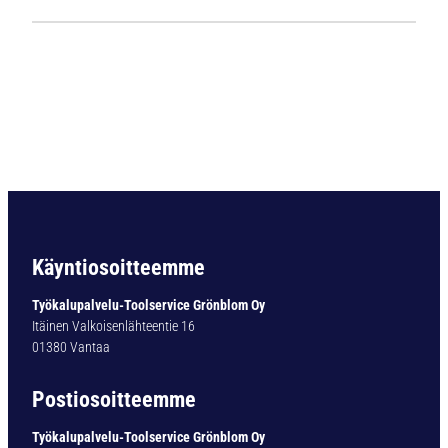
1
1
2
4
L
i
e
r
i
ö
v
a
Käyntiosoitteemme
r
t
Työkalupalvelu-Toolservice Grönblom Oy
i
Itäinen Valkoisenlähteentie 16
n
01380 Vantaa
e
n
Postiosoitteemme
p
o
Työkalupalvelu-Toolservice Grönblom Oy
r