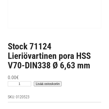
Stock 71124
Lieriövartinen pora HSS
V70-DIN338 Ø 6,63 mm
0.00
€
S
Lisää ostoskoriin
t
o
SKU:
0120523
c
k
7