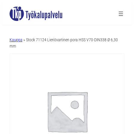
A
l
Kauppa
» Stock 71124 Lieriövartinen pora HSS V70-DIN338 Ø 6,30
t
mm
e
r
n
a
t
i
v
e
: