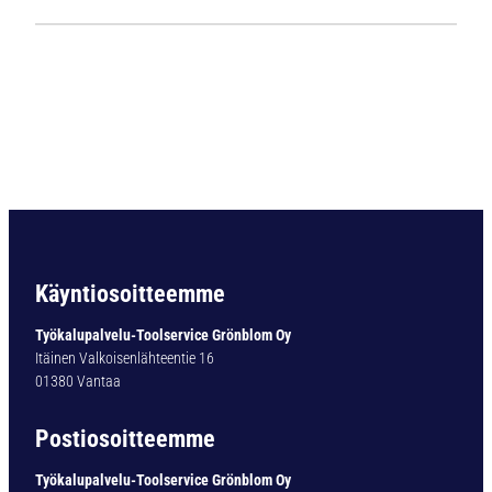
1
1
2
4
L
i
e
r
i
ö
v
a
Käyntiosoitteemme
r
t
Työkalupalvelu-Toolservice Grönblom Oy
i
Itäinen Valkoisenlähteentie 16
n
01380 Vantaa
e
n
Postiosoitteemme
p
o
Työkalupalvelu-Toolservice Grönblom Oy
r