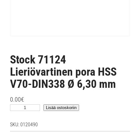
Stock 71124
Lieriövartinen pora HSS
V70-DIN338 Ø 6,30 mm
0.00
€
S
Lisää ostoskoriin
t
o
SKU:
0120490
c
k
7