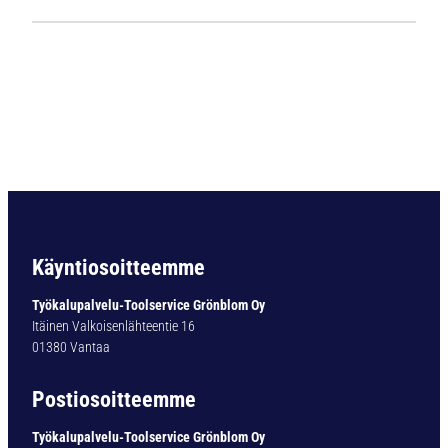
1
1
2
4
L
i
e
r
i
ö
v
a
Käyntiosoitteemme
r
t
Työkalupalvelu-Toolservice Grönblom Oy
i
Itäinen Valkoisenlähteentie 16
n
01380 Vantaa
e
n
Postiosoitteemme
p
o
Työkalupalvelu-Toolservice Grönblom Oy
r