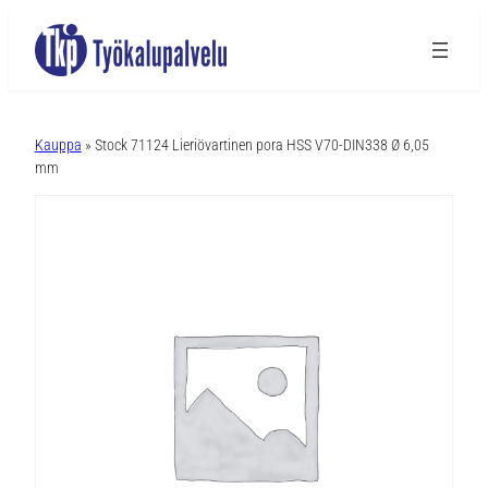
A
l
Kauppa
» Stock 71124 Lieriövartinen pora HSS V70-DIN338 Ø 6,05
t
mm
e
r
n
a
t
i
v
e
: