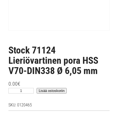
Stock 71124
Lieriövartinen pora HSS
V70-DIN338 Ø 6,05 mm
0.00
€
S
Lisää ostoskoriin
t
o
SKU:
0120465
c
k
7