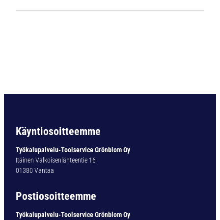
1
1
2
4
L
i
e
r
i
ö
v
a
Käyntiosoitteemme
r
t
Työkalupalvelu-Toolservice Grönblom Oy
i
Itäinen Valkoisenlähteentie 16
n
01380 Vantaa
e
n
Postiosoitteemme
p
o
Työkalupalvelu-Toolservice Grönblom Oy
r