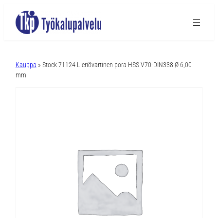
A
l
Kauppa
» Stock 71124 Lieriövartinen pora HSS V70-DIN338 Ø 6,00
t
mm
e
r
n
a
t
i
v
e
: