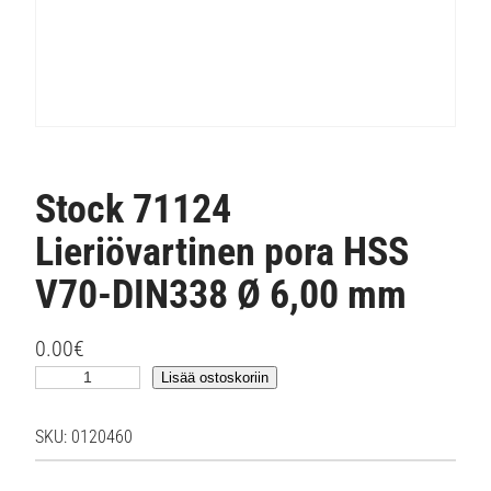
Stock 71124
Lieriövartinen pora HSS
V70-DIN338 Ø 6,00 mm
0.00
€
S
Lisää ostoskoriin
t
o
SKU:
0120460
c
k
7