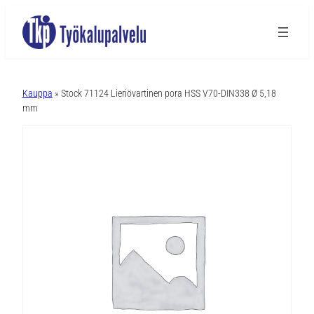
A
l
Kauppa
» Stock 71124 Lieriövartinen pora HSS V70-DIN338 Ø 5,18
t
mm
e
r
n
a
t
i
v
e
: