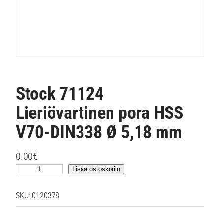
Stock 71124
Lieriövartinen pora HSS
V70-DIN338 Ø 5,18 mm
0.00
€
S
Lisää ostoskoriin
t
o
SKU:
0120378
c
k
7