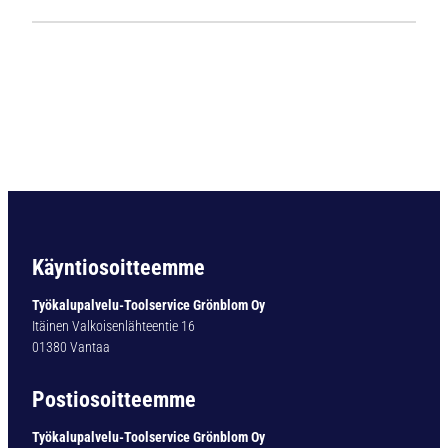
1
1
2
4
L
i
e
r
i
ö
v
a
Käyntiosoitteemme
r
t
Työkalupalvelu-Toolservice Grönblom Oy
i
Itäinen Valkoisenlähteentie 16
n
01380 Vantaa
e
n
Postiosoitteemme
p
o
Työkalupalvelu-Toolservice Grönblom Oy
r