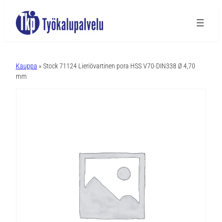
A
l
Kauppa
» Stock 71124 Lieriövartinen pora HSS V70-DIN338 Ø 4,70
t
mm
e
r
n
a
t
i
v
e
: