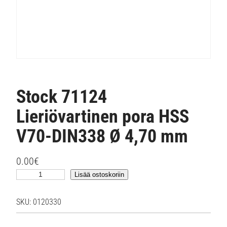
Stock 71124
Lieriövartinen pora HSS
V70-DIN338 Ø 4,70 mm
0.00
€
S
Lisää ostoskoriin
t
o
SKU:
0120330
c
k
7