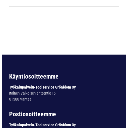
1
1
2
4
L
i
e
r
i
ö
v
a
Käyntiosoitteemme
r
t
Työkalupalvelu-Toolservice Grönblom Oy
i
Itäinen Valkoisenlähteentie 16
n
01380 Vantaa
e
n
Postiosoitteemme
p
o
Työkalupalvelu-Toolservice Grönblom Oy
r