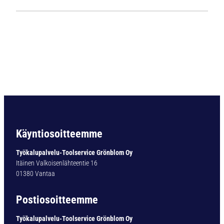
1
1
2
4
L
i
e
r
i
ö
v
a
Käyntiosoitteemme
r
t
Työkalupalvelu-Toolservice Grönblom Oy
i
Itäinen Valkoisenlähteentie 16
n
01380 Vantaa
e
n
Postiosoitteemme
p
o
Työkalupalvelu-Toolservice Grönblom Oy
r