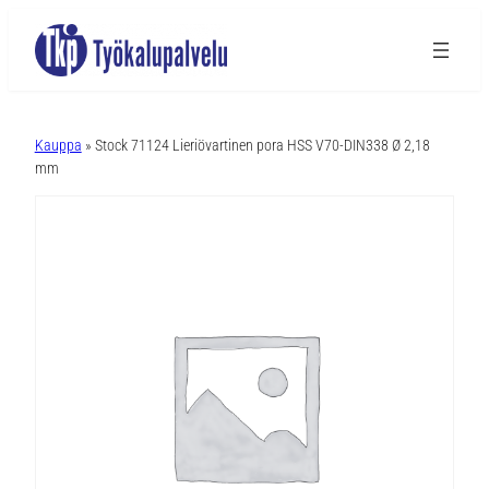
A
l
Kauppa
» Stock 71124 Lieriövartinen pora HSS V70-DIN338 Ø 2,18
t
mm
e
r
n
a
t
i
v
e
: