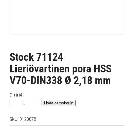
Stock 71124
Lieriövartinen pora HSS
V70-DIN338 Ø 2,18 mm
0.00
€
S
Lisää ostoskoriin
t
o
SKU:
0120078
c
k
7