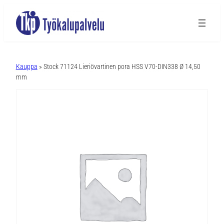
A
l
Kauppa
» Stock 71124 Lieriövartinen pora HSS V70-DIN338 Ø 14,50
t
mm
e
r
n
a
t
i
v
e
: