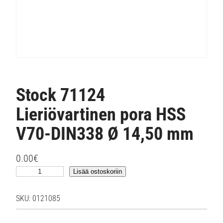
Stock 71124
Lieriövartinen pora HSS
V70-DIN338 Ø 14,50 mm
0.00
€
S
Lisää ostoskoriin
t
o
SKU:
0121085
c
k
7