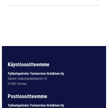
1
1
2
4
L
i
e
r
i
ö
v
a
Käyntiosoitteemme
r
t
Työkalupalvelu-Toolservice Grönblom Oy
i
Itäinen Valkoisenlähteentie 16
n
01380 Vantaa
e
n
Postiosoitteemme
p
o
Työkalupalvelu-Toolservice Grönblom Oy
r