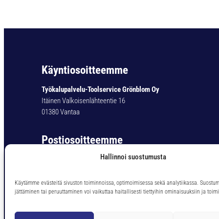
Käyntiosoitteemme
Työkalupalvelu-Toolservice Grönblom Oy
Itäinen Valkoisenlähteentie 16
01380 Vantaa
Postiosoitteemme
Hallinnoi suostumusta
Työkalupalvelu-Toolservice Grönblom Oy
PL 11
01301 Vantaa
Käytämme evästeitä sivuston toiminnoissa, optimoimisessa sekä analytiikassa. Suostu
jättäminen tai peruuttaminen voi vaikuttaa haitallisesti tiettyihin ominaisuuksiin ja toimi