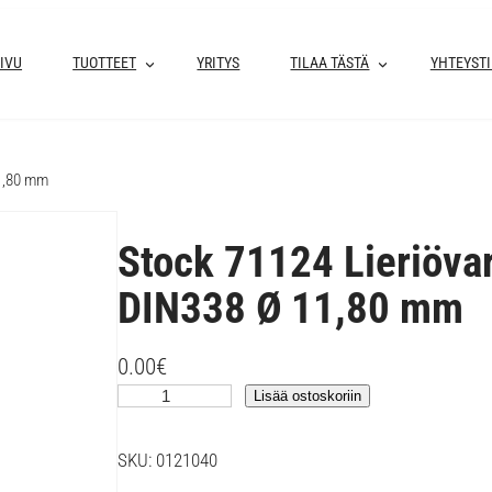
IVU
TUOTTEET
YRITYS
TILAA TÄSTÄ
YHTEYST
11,80 mm
Stock 71124 Lieriöva
DIN338 Ø 11,80 mm
0.00
€
S
Lisää ostoskoriin
t
o
SKU:
0121040
c