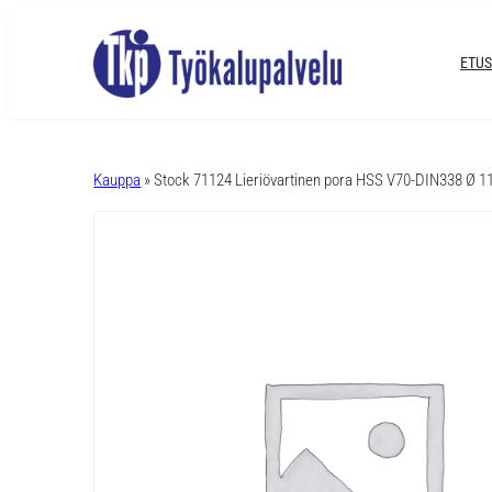
ETUS
A
l
Kauppa
» Stock 71124 Lieriövartinen pora HSS V70-DIN338 Ø 
t
e
r
n
a
t
i
v
e
: