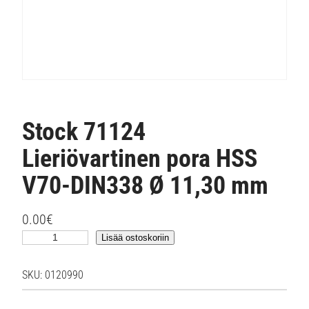
Stock 71124
Lieriövartinen pora HSS
V70-DIN338 Ø 11,30 mm
0.00
€
S
Lisää ostoskoriin
t
o
SKU:
0120990
c
k
7