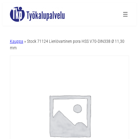
A
l
Kauppa
» Stock 71124 Lieriövartinen pora HSS V70-DIN338 Ø 11,30
t
mm
e
r
n
a
t
i
v
e
: