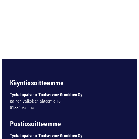
1
1
2
4
L
i
e
r
i
ö
v
a
Käyntiosoitteemme
r
t
Työkalupalvelu-Toolservice Grönblom Oy
i
Itäinen Valkoisenlähteentie 16
n
01380 Vantaa
e
n
Postiosoitteemme
p
o
Työkalupalvelu-Toolservice Grönblom Oy
r